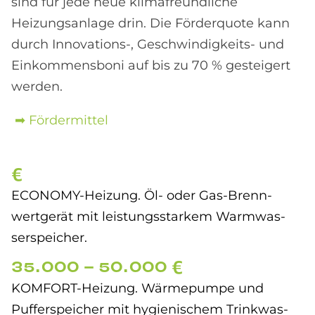
sind für jede neue klimafreundliche
Heizungsanlage drin. Die Förderquote kann
durch Innovations-, Geschwindigkeits- und
Einkommensboni auf bis zu 70 % gesteigert
werden.
➡ Fördermittel
€
ECO­NO­MY-Hei­zung. Öl- oder Gas-Brenn­
wert­ge­rät mit lei­stungs­star­kem Warm­was­
ser­spei­cher.
35.000 - 50.000 €
KOM­FORT-Hei­zung. Wär­me­pum­pe und
Puf­fer­spei­cher mit hy­gie­ni­schem Trink­was­