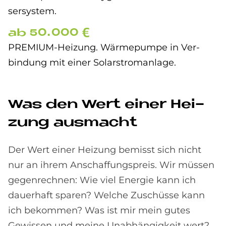
ser­sy­stem.
ab 50.000 €
PRE­MI­UM-Hei­zung. Wär­me­pum­pe in Ver­
bin­dung mit ei­ner So­lar­strom­an­la­ge.
Was den Wert ei­ner Hei­
zung aus­macht
Der Wert einer Heizung bemisst sich nicht
nur an ihrem Anschaffungspreis. Wir müssen
gegenrechnen: Wie viel Energie kann ich
dauerhaft sparen? Welche Zuschüsse kann
ich bekommen? Was ist mir mein gutes
Gewissen und meine Unabhängigkeit wert?