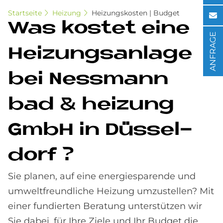
Startseite
Heizung
Heizungskosten | Budget
Was ko­stet eine
ANFRAGE
Hei­zungs­an­la­ge
bei Ness­mann
bad & hei­zung
GmbH in Düs­sel­
dorf ?
Sie planen, auf eine energiesparende und
umweltfreundliche Heizung umzustellen? Mit
einer fundierten Beratung unterstützen wir
Sie dabei, für Ihre Ziele und Ihr Budget die