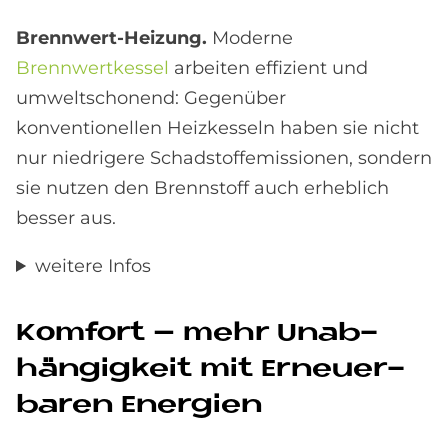
Brennwert-Heizung.
Moderne
Brennwertkessel
arbeiten effizient und
umweltschonend: Gegenüber
konventionellen Heizkesseln haben sie nicht
nur niedrigere Schadstoffemissionen, sondern
sie nutzen den Brennstoff auch erheblich
besser aus.
weitere Infos
Kom­fort – mehr Un­ab­
hän­gig­keit mit Er­neu­er­
ba­ren En­er­gi­en