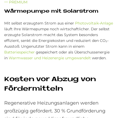
PREMIUM
Wär­me­pum­pe mit So­lar­strom
Mit selbst erzeugtem Strom aus einer
Photovoltaik-Anlage
läuft Ihre Wärmepumpe noch wirtschaftlicher. Der selbst
erzeugte Solarstrom macht das System besonders
effizient, senkt die Energiekosten und reduziert den CO₂-
Ausstoß. Ungenutzter Strom kann in einem
Batteriespeicher
gespeichert oder als Überschussenergie
in
Warmwasser und Heizenergie umgewandelt
werden.
Ko­sten vor Ab­zug von
För­der­mit­teln
Regenerative Heizungsanlagen werden
großzügig gefördert. 30 % Grundförderung