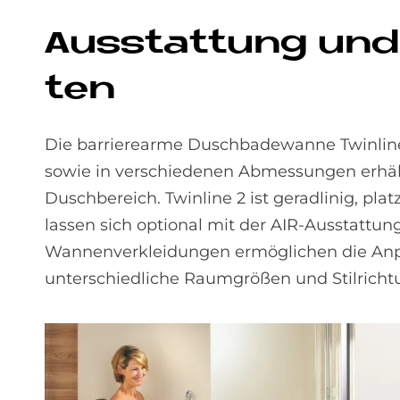
Aus­stat­tung und K
ten
Die barrierearme Duschbadewanne Twinline v
sowie in verschiedenen Abmessungen erhält
Duschbereich. Twinline 2 ist geradlinig, p
lassen sich optional mit der AIR-Ausstattu
Wannenverkleidungen ermöglichen die Anpass
unterschiedliche Raumgrößen und Stilrich