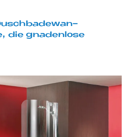
 Dusch­ba­de­wan­
e, die gna­den­lo­se