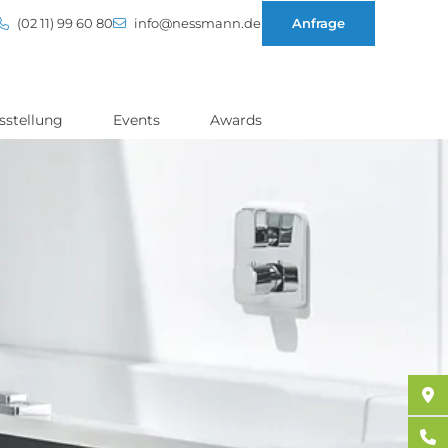
(02 11) 99 60 80
info@nessmann.de
Anfrage
sstellung
Events
Awards