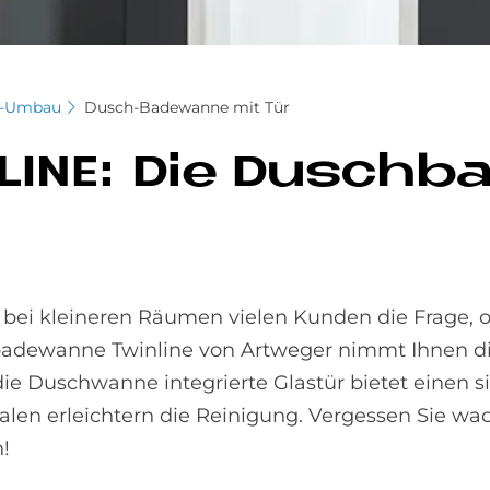
er-Umbau
Dusch-Badewanne mit Tür
LI­NE: Die Dusch­b
m bei kleineren Räumen vielen Kunden die Frage, o
dewanne Twinline von Artweger nimmt Ihnen d
 die Duschwanne integrierte Glastür bietet einen si
en erleichtern die Reinigung. Vergessen Sie wack
!