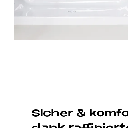
Si­cher & kom­fo