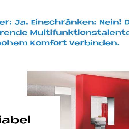
mer: Ja. Ein­schrän­ken: Nein!
en­de Mul­ti­funk­ti­ons­ta­len­t
t ho­hem Kom­fort ver­bin­den.
ia­bel