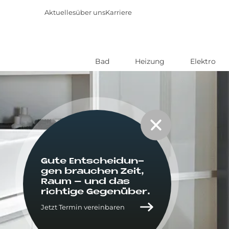
Aktuelles
über uns
Karriere
Bad
Heizung
Elektro
Direkt
zum
Inhalt
Gute Ent­schei­dun­
gen brau­chen Zeit,
Raum – und das
rich­ti­ge Ge­gen­über.
Jetzt Termin vereinbaren