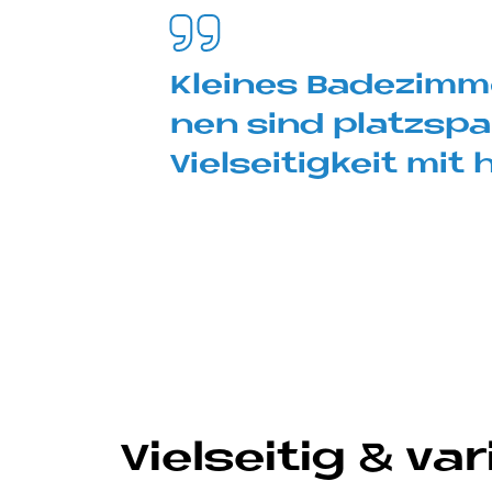
Klei­nes Ba­de­zim­
nen sind platz­spa­r
Viel­sei­tig­keit mi
Viel­sei­tig & va­r