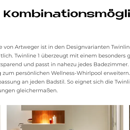
om­bi­na­ti­ons­mög­l
on Artweger ist in den Designvarianten Twinline
lich. Twinline 1 überzeugt mit einem besonders 
latzsparend und passt in nahezu jedes Badezimmer.
ng zum persönlichen Wellness-Whirlpool erweitern.
ung an jeden Badstil. So eignet sich die Twinli
tungen gleichermaßen.