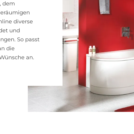
r, dem
geräumigen
nline diverse
det und
ngen. So passt
n die
 Wünsche an.