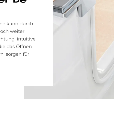
ter De­
ine kann durch
och weiter
htung, intuitive
die das Öffnen
n, sorgen für