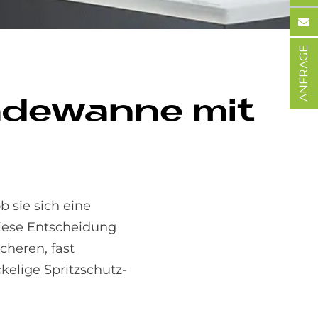
ANFRAGE
a­de­wan­ne mit
b sie sich eine
iese Entscheidung
cheren, fast
elige Spritzschutz-