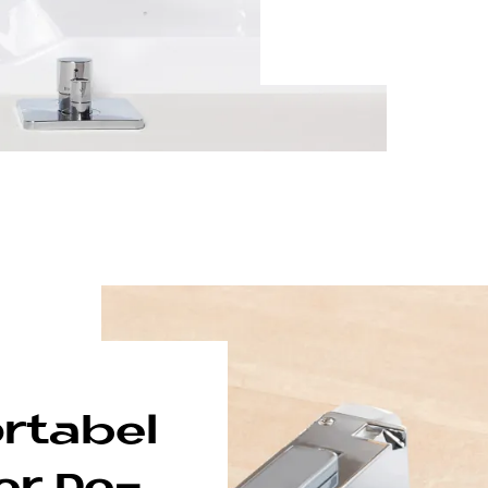
r­ta­bel