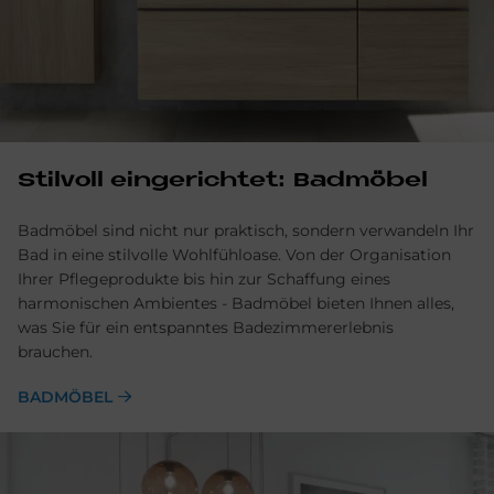
Stil­voll ein­ge­rich­tet: Bad­mö­bel
Badmöbel sind nicht nur praktisch, sondern verwandeln Ihr
Bad in eine stilvolle Wohlfühl­oase. Von der Organisation
Ihrer Pflege­produkte bis hin zur Schaf­fung eines
harmonischen Ambientes - Bad­möbel bieten Ihnen alles,
was Sie für ein ent­spanntes Badezimm­ererlebnis
brauchen.
BADMÖBEL