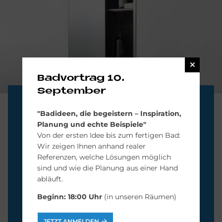
Badvortrag 10.
September
Ein­bau-Va­ri­an­ten
"Bad­ide­en, die be­gei­stern – In­spi­ra­ti­on,
Pla­nung und ech­te Bei­spie­le"
Einbauspiegelschränke werden in die
Von der ersten Idee bis zum fertigen Bad:
Wand eingelassen. So sehen Sie vom
Wir zeigen Ihnen anhand realer
Referenzen, welche Lösungen möglich
Spiegelschrank nur den Spiegel. Der
sind und wie die Planung aus einer Hand
dahinter liegende Raum, in dem Sie
abläuft.
Ihre Kosmetikprodukte bequem
Beginn: 18:00 Uhr
(in unseren Räumen)
verstauen können, „verschwindet“
praktisch in der Wand.
JETZT ANMELDEN