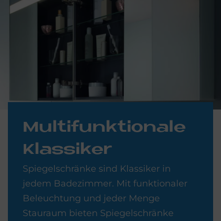
Mul­ti­funk­tio­na­le
Klas­si­ker
Spiegelschränke sind Klassiker in
jedem Badezimmer. Mit funktionaler
Beleuchtung und jeder Menge
Stauraum bieten Spiegelschränke