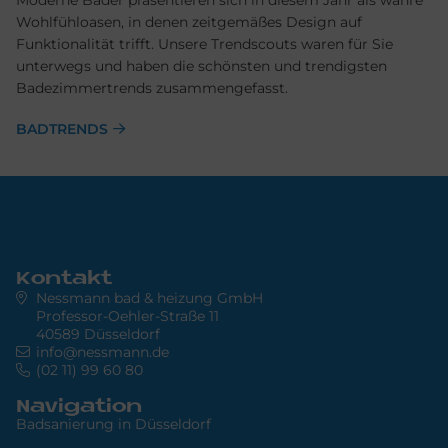
Moderne Bäder präsentieren sich in diesem Jahr als wahre
Wohlfühloasen, in denen zeitgemäßes Design auf
Funktionalität trifft. Unsere Trendscouts waren für Sie
unterwegs und haben die schönsten und trendigsten
Badezimmertrends zusammengefasst.
BADTRENDS
Kontakt
Nessmann bad & heizung GmbH
Professor-Oehler-Straße 11
40589 Düsseldorf
info@nessmann.de
(02 11) 99 60 80
Navigation
Badsanierung in Düsseldorf