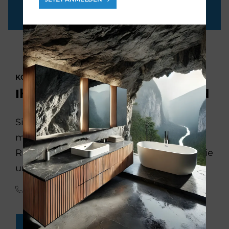
KONTAKTIEREN SIE UNS
Ihr Weg zum neuen Bad
Sie möchten Ihr Badezimmer
modernisieren? Wir beraten Sie gern.
Rufen Sie uns einfach an oder schicken Sie
uns eine Online-Anfrage:
(02 11) 99 60 80
BADEZIMMER-ANFRAGEN