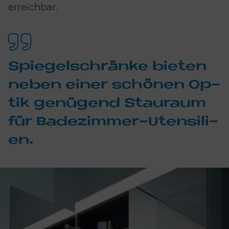
erreichbar.
Spie­gel­schrän­ke bie­ten
ne­ben ei­ner schö­nen Op­
tik ge­nü­gend Stau­raum
für Ba­de­zim­mer-Uten­si­li­
en.