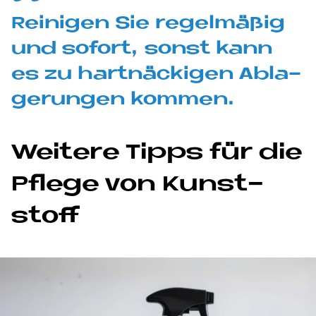
Rei­ni­gen Sie re­gel­mä­ßig
und so­fort, sonst kann
es zu hart­näcki­gen Ab­la­
ge­run­gen kom­men.
Wei­te­re Tipps für die
Pfle­ge von Kunst­
stoff