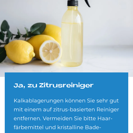
Ja, zu Zi­trus­rei­ni­ger
Kalkablagerungen können Sie sehr gut
mit einem auf zitrus-basierten Reiniger
ent­fernen. Ver­meiden Sie bitte Haar­
färbe­mittel und kristalline Bade­