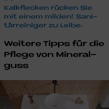
Kalk­flecken rücken Sie
mit ei­nem mil­den! Sa­ni­
tär­rei­ni­ger zu Lei­be.
Wei­te­re Tipps für die
Pfle­ge von Mi­ne­ral­
guss