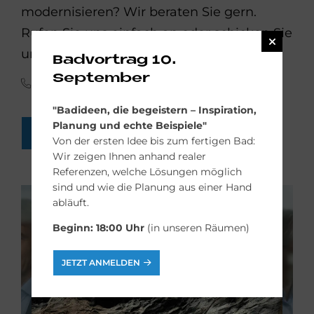
modernisieren? Wir beraten Sie gern.
Rufen Sie uns einfach an oder schicken Sie
uns eine Online-Anfrage:
Badvortrag 10.
September
(02 11) 99 60 80
"Bad­ide­en, die be­gei­stern – In­spi­ra­ti­on,
Pla­nung und ech­te Bei­spie­le"
BADEZIMMER-ANFRAGEN
Von der ersten Idee bis zum fertigen Bad:
Wir zeigen Ihnen anhand realer
Referenzen, welche Lösungen möglich
sind und wie die Planung aus einer Hand
abläuft.
Beginn: 18:00 Uhr
(in unseren Räumen)
JETZT ANMELDEN