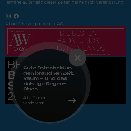
Termine außerhalb dieser Zeiten gerne nach Vereinbarung.
© bad & heizung concept AG
Bild
Bild
Gute Ent­schei­dun­
gen brau­chen Zeit,
Raum – und das
rich­ti­ge Ge­gen­
über.
Jetzt Termin
vereinbaren