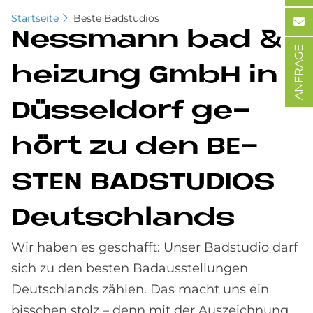
Startseite
Beste Badstudios
Ness­mann bad &
ANFRAGE
hei­zung GmbH in
Düs­sel­dorf ge­
hört zu den BE­
STEN BAD­STU­DI­OS
Deutsch­lands
Wir haben es geschafft: Unser Badstudio darf
sich zu den besten Badausstellungen
Deutschlands zählen. Das macht uns ein
bisschen stolz – denn mit der Auszeichnung