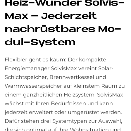
Heiz-Wun­der Sol­vis­
Max – Je­der­zeit
nach­rüst­ba­res Mo­
dul-Sy­stem
Flexibler geht es kaum: Der kompakte
Energiemanager SolvisMax vereint Solar-
Schichtspeicher, Brennwertkessel und
Warmwasserspeicher auf kleinstem Raum zu
einem ganzheitlichen Heizsystem. SolvisMax
wächst mit Ihren Bedürfnissen und kann
jederzeit erweitert oder umgerüstet werden.
Dafür stehen drei Systemtypen zur Auswahl,
die sich optimal auf Ihre Wohnsituation und