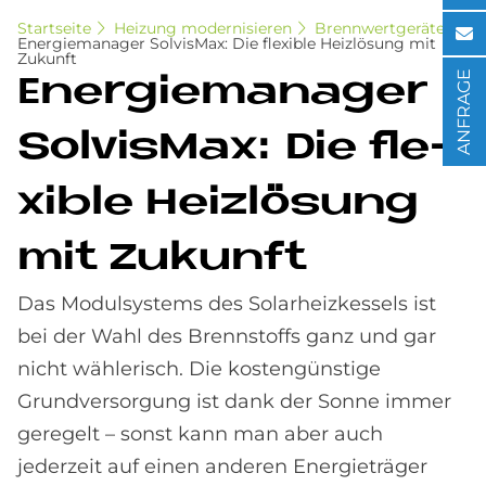
Startseite
Heizung modernisieren
Brennwertgeräte
Energiemanager SolvisMax: Die flexible Heizlösung mit
Zukunft
ANFRAGE
En­er­gie­ma­na­ger
Sol­vis­Max: Die fle­
xi­ble Heiz­lö­sung
mit Zu­kun­ft
Das Modulsystems des Solarheizkessels ist
bei der Wahl des Brennstoffs ganz und gar
nicht wählerisch. Die kostengünstige
Grundversorgung ist dank der Sonne immer
geregelt – sonst kann man aber auch
jederzeit auf einen anderen Energieträger