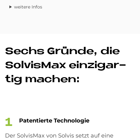
weitere Infos
Sechs Grün­de, die
Sol­vis­Max ein­zig­ar­
tig ma­chen:
Pa­ten­tier­te Tech­no­lo­gie
Der SolvisMax von Solvis setzt auf eine