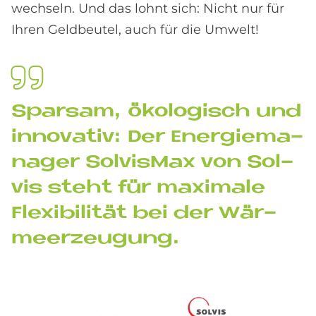
wechseln. Und das lohnt sich: Nicht nur für
Ihren Geldbeutel, auch für die Umwelt!
Spar­sam, öko­lo­gisch und
in­no­va­tiv: Der En­er­gie­ma­
na­ger Sol­vis­Max von Sol­
vis steht für ma­xi­ma­le
Fle­xi­bi­li­tät bei der Wär­
me­er­zeu­gung.