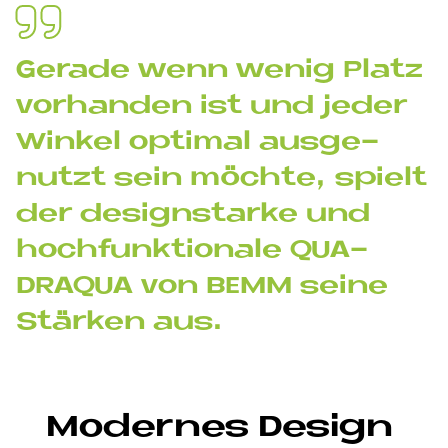
Ge­ra­de wenn we­nig Pla­tz
vor­han­den ist und je­der
Win­kel op­ti­mal aus­ge­
nut­zt sein möch­te, spielt
der de­sign­star­ke und
hoch­funk­tio­na­le QUA­
DRAQUA von BEMM sei­ne
Stär­ken aus.
Mo­der­nes De­sign