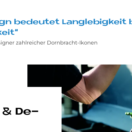
ign be­deu­tet Lang­le­big­keit 
keit“
signer zahlreicher Dornbracht-Ikonen
t & De­