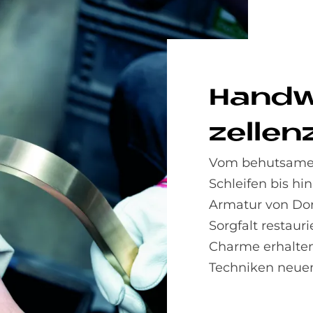
Hand­w
zel­len
Vom behutsamen
Schleifen bis hi
Armatur von Dor
Sorgfalt restauri
Charme erhalte
Techniken neuen