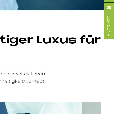
ANFRAGE
ti­ger Lu­xus für
g ein zweites Leben.
hhaltigkeitskonzept