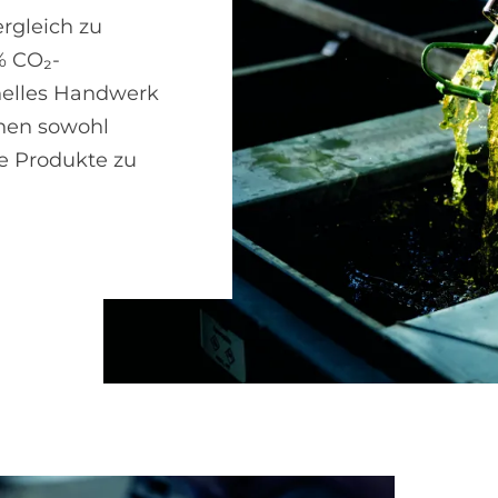
ergleich zu
% CO₂-
onelles Handwerk
nen sowohl
e Produkte zu