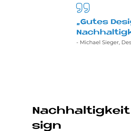
„Gu­tes De­s
Nach­hal­tig­
- Michael Sieger, De
Nach­hal­tig­kei
sign