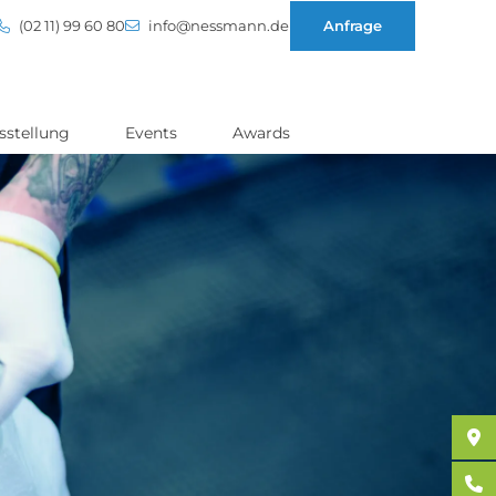
(02 11) 99 60 80
info@nessmann.de
Anfrage
sstellung
Events
Awards