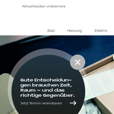
Aktuelles
über uns
Karriere
Bad
Heizung
Elektro
Direkt
zum
Inhalt
Gute Ent­schei­dun­
gen brau­chen Zeit,
Raum – und das
rich­ti­ge Ge­gen­über.
Jetzt Termin vereinbaren