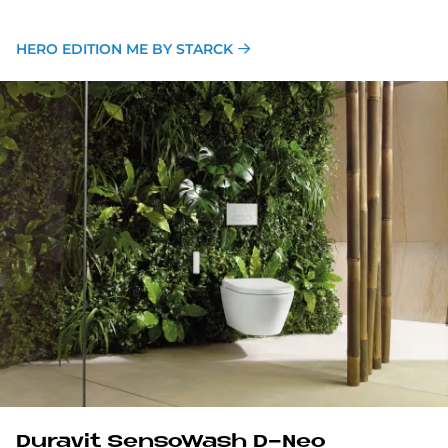
HERO EDITION ME BY STARCK
Du­ra­vit Sen­so­Wash D-Neo