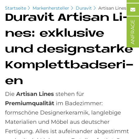
Startseite
Markenhersteller
Duravit
Artisan Lines
Du­ra­vit Ar­ti­san Li­
ANFRAGE
nes: ex­klu­si­ve
und de­sign­star­ke
Kom­plett­bad­se­ri­
en
Die
Artisan Lines
stehen für
Premiumqualität
im Bade­zimmer:
formschöne Designer­keramik, lang­lebige
Materialien und Möbel aus deutscher
Fertigung. Alles ist auf­einander abgestimmt