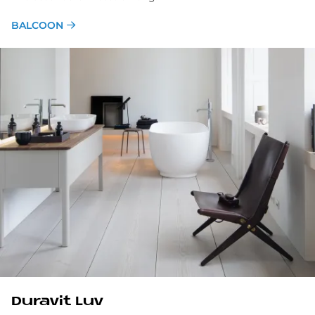
BALCOON
Du­ra­vit Luv