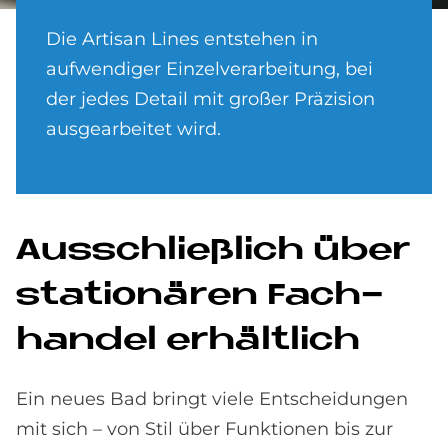
Die Artisan Lines entstehen in
aufwendiger Einzelverarbeitung, bei
der jedes Detail mit großer Präzision
ausgearbeitet wird.
Aus­schließ­lich über
sta­tio­nä­ren Fach­
han­del er­hält­lich
Ein neues Bad bringt viele Entscheidungen
mit sich – von Stil über Funktionen bis zur