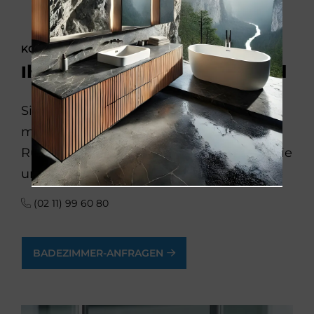
KONTAKTIEREN SIE UNS
Ihr Weg zum neuen Bad
Sie möchten Ihr Badezimmer
modernisieren? Wir beraten Sie gern.
Rufen Sie uns einfach an oder schicken Sie
uns eine Online-Anfrage:
(02 11) 99 60 80
BADEZIMMER-ANFRAGEN