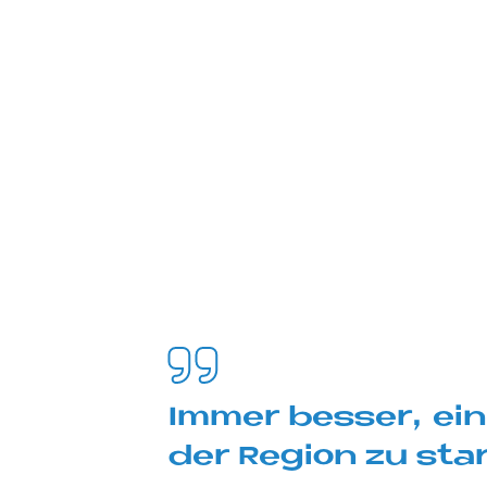
Im­mer bes­ser, ein
der Re­gi­on zu star