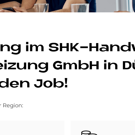
­dung im SHK-Hand
­zung GmbH in Düs
 den Job!
r Region:
Bild