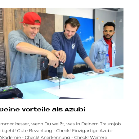
De­i­ne Vor­teile als Azu­bi
Immer besser, wenn Du weißt, was in Deinem Traumjob
abgeht! Gute Bezahlung - Check! Einzigartige Azubi-
Akademie - Check! Anerkennung - Check! Weitere