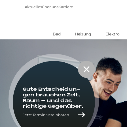
Aktuelles
über uns
Karriere
Bad
Heizung
Elektro
Direkt
zum
Inhalt
Gute Ent­schei­dun­
gen brau­chen Zeit,
Raum – und das
rich­ti­ge Ge­gen­über.
Jetzt Termin vereinbaren