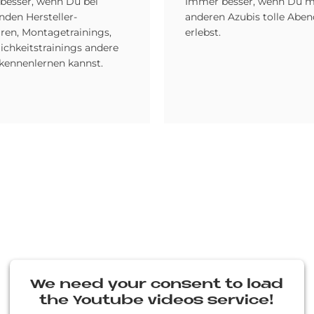
besser, wenn Du bei
Immer besser, wenn Du m
den Hersteller-
anderen Azubis tolle Abe
ren, Montagetrainings,
erlebst.
ichkeitstrainings andere
 kennenlernen kannst.
We need your con­sent to load
the You­tube vi­de­os ser­vice!