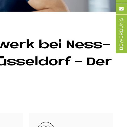
BEWERBUNG
­werk bei Ness­
­sel­dorf - Der
Bild