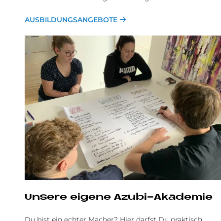
AUSBILDUNGSANGEBOTE
Un­se­re ei­ge­ne Azu­bi-Aka­de­mie
Du bist ein echter Macher? Hier darfst Du praktisch