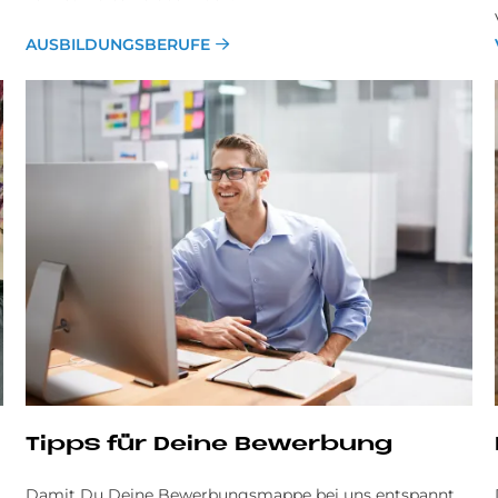
AUSBILDUNGSBERUFE
Tipps für De­i­ne Be­wer­bung
Damit Du Deine Bewerbungsmappe bei uns entspannt