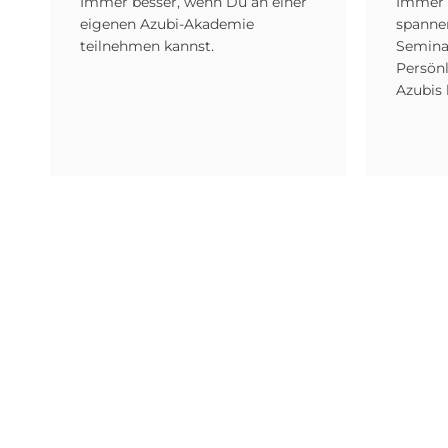
Immer besser, wenn Du an einer
Immer 
eigenen Azubi-Akademie
spannen
teilnehmen kannst.
Semina
Persönl
Azubis