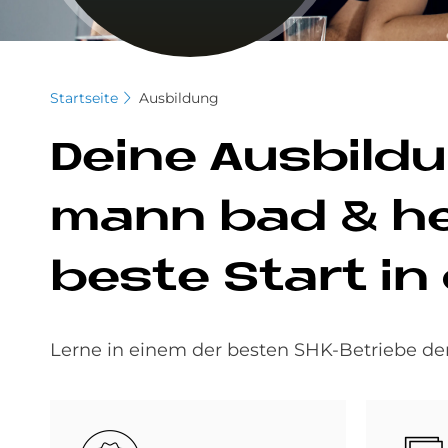
Startseite
Ausbildung
De­i­ne Aus­bil
mann bad & hei
be­ste Start in
Lerne in einem der besten SHK-Betriebe de
Bild
Bild