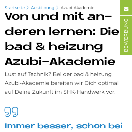
Startseite
Ausbildung
Azubi-Akademie
Von und mit an­
BEWERBUNG
de­ren ler­nen: Die
bad & hei­zung
Azu­bi-Aka­de­mie
Lust auf Technik? Bei der bad & heizung
Azubi-Akademie bereiten wir Dich optimal
auf Deine Zukunft im SHK-Handwerk vor.
Im­mer bes­ser, schon bei