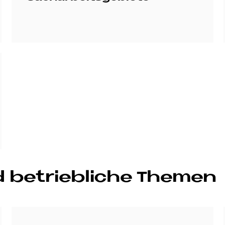
be­trieb­li­che The­men