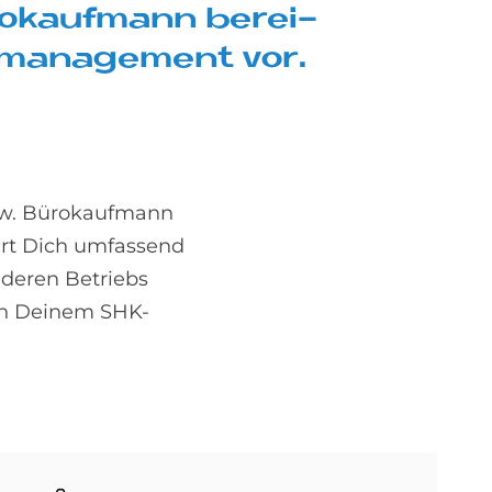
ro­kauf­mann be­rei­
o­ma­nage­ment vor.
zw. Bürokaufmann
hrt Dich umfassend
deren Betriebs
 in Deinem SHK-