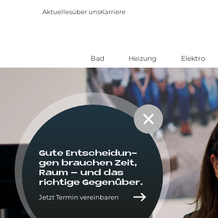
Aktuelles
über uns
Karriere
Bad
Heizung
Elektro
Direkt
zum
Inhalt
Gute Ent­schei­dun­
gen brau­chen Zeit,
Raum – und das
rich­ti­ge Ge­gen­über.
Jetzt Termin vereinbaren