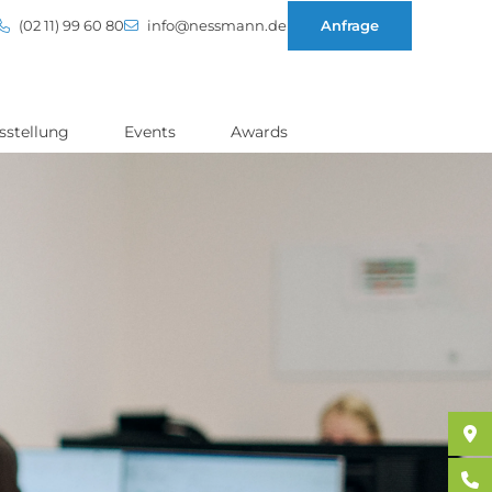
(02 11) 99 60 80
info@nessmann.de
Anfrage
sstellung
Events
Awards