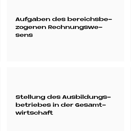
Auf­ga­ben des be­reichs­be­
zo­ge­nen Rech­nungs­we­
sens
Stel­lung des Aus­bil­dungs­
be­trie­bes in der Ge­samt­
wirt­schaft