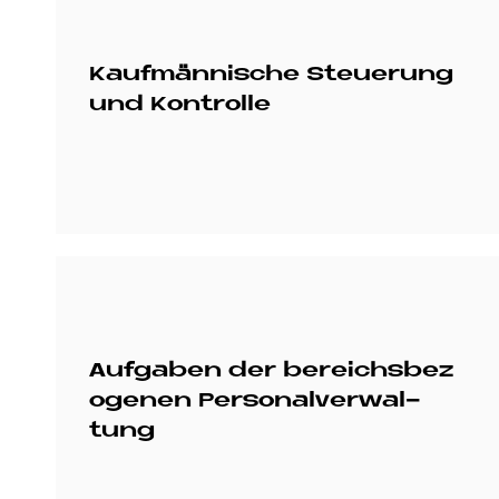
Kauf­män­ni­sche Steue­rung
und Kon­trol­le
Auf­ga­ben der be­reichs­be­z
o­ge­nen Per­so­nal­ver­wal­
tung