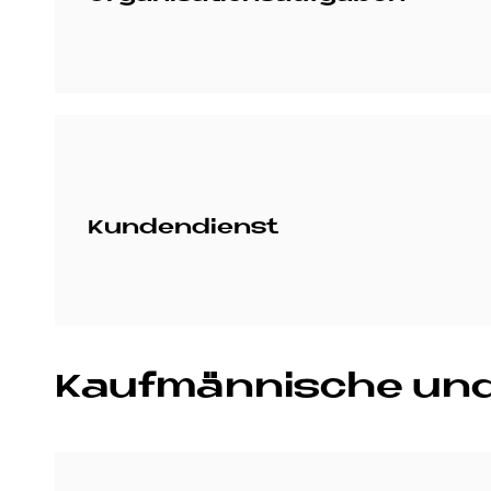
Kundendienst
Kauf­män­ni­sche und 