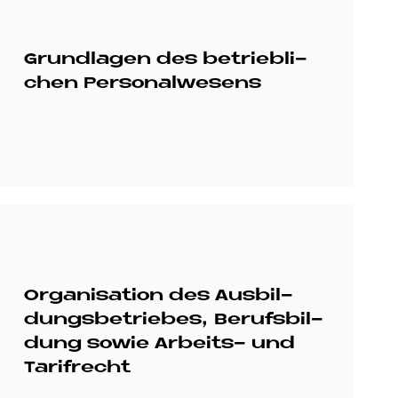
Grund­la­gen des be­trieb­li­
chen Per­so­nal­we­sens
Or­ga­ni­sa­ti­on des Aus­bil­
dungs­be­trie­bes, Be­rufs­bil­
dung so­wie Ar­beits- und
Ta­rif­recht