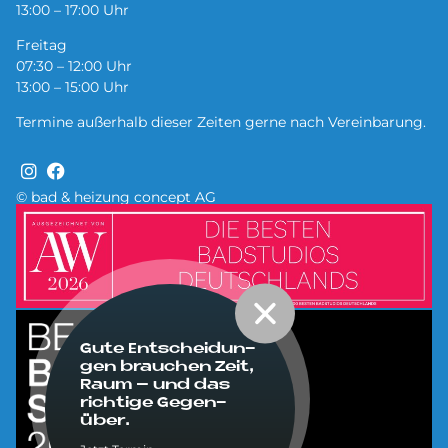
13:00 – 17:00 Uhr
Freitag
07:30 – 12:00 Uhr
13:00 – 15:00 Uhr
Termine außerhalb dieser Zeiten gerne nach Vereinbarung.
© bad & heizung concept AG
Bild
Bild
Gute Ent­schei­dun­
gen brau­chen Zeit,
Raum – und das
rich­ti­ge Ge­gen­
über.