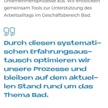
Unternehmensprozesse aus. Wir entwickeln
gemeinsam Tools zur Unterstützung des
Arbeitsalltags im Geschäftsbereich Bad.
Durch die­sen sy­ste­ma­ti­
schen Er­fah­rungs­aus­
tausch op­ti­mie­ren wir
un­se­re Pro­zes­se und
blei­ben auf dem ak­tu­el­
len Stand rund um das
The­ma Bad.