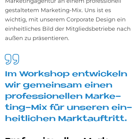
Marketingagentur an einem professionell
gestaltetem Marketing-Mix. Uns ist es
wichtig, mit unserem Corporate Design ein
einheitliches Bild der Mitgliedsbetriebe nach
außen zu präsentieren.
Im Work­s­hop ent­wickeln
wir ge­mein­sam einen
pro­fes­sio­nel­len Mar­ke­
ting-Mix für un­se­ren ein­
heit­li­chen Markt­auf­tritt.