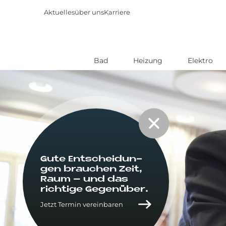
Aktuelles
über uns
Karriere
Bad
Heizung
Elektro
Direkt
zum
Inhalt
Gute Ent­schei­dun­
gen brau­chen Zeit,
Raum – und das
rich­ti­ge Ge­gen­über.
Jetzt Termin vereinbaren