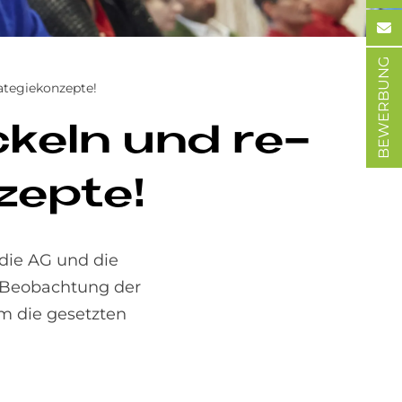
BEWERBUNG
ategiekonzepte!
ickeln und re­
­zep­te!
die AG und die
e Beobachtung der
m die gesetzten