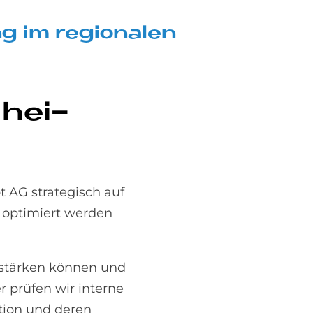
g im re­gio­na­len
 hei­
t AG strategisch auf
e optimiert werden
 stärken können und
 prüfen wir interne
ation und deren