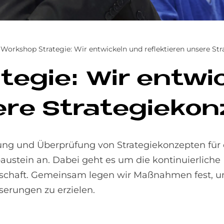
Workshop Strategie: Wir entwickeln und reflektieren unsere Str
­te­gie: Wir ent­w
e­re Stra­te­gie­kon
ung und Überprüfung von Strategiekonzepten für 
austein an. Dabei geht es um die kontinuierlich
lschaft. Gemeinsam legen wir Maßnahmen fest, u
serungen zu erzielen.