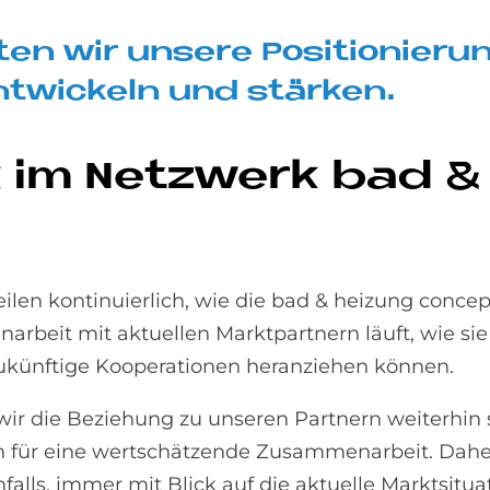
 wir un­se­re Po­si­tio­nie­run
nt­wickeln und stär­ken.
 im Netz­werk bad &
len kontinuierlich, wie die bad & heizung concep
arbeit mit aktuellen Marktpartnern läuft, wie si
zukünftige Kooperationen heranziehen können.
 wir die Beziehung zu unseren Partnern weiterhin
n für eine wertschätzende Zusammenarbeit. Daher
alls, immer mit Blick auf die aktuelle Marktsitu